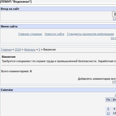
[
ППМУП "Водоканал"
]
Вход на сайт
В
Ст
Меню сайта
Главная страница
Новости сайта
Стандарты раскрытия информации
Ост
Главная
»
2018
»
Февраль
»
5
» Вакансии
Вакансии
Требуется специалист по охране труда и промышленной безопасности. Заработная пл
Всего комментариев
:
0
Добавлять комментарии могу
[
Р
Calendar
Пн
Вт
5
6
12
13