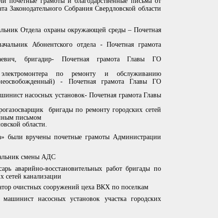
 почетные грамоты и благодарственные письма от
ата Законодательного Собрания Свердловской области
альник Отдела охраны окружающей среды – Почетная
ачальник Абонентского отдела - Почетная грамота
аевич, бригадир- Почетная грамота Главы ГО
электромонтера по ремонту и обслуживанию
 неосвобожденный) - Почетная грамота Главы ГО
шинист насосных установок- Почетная грамота Главы
рогазосварщик бригады по ремонту городских сетей
енным письмом
овской области.
 были вручены почетные грамоты Администрации
чальник смены АДС
сарь аварийно-восстановительных работ бригады по
х сетей канализации
атор очистных сооружений цеха ВКХ по поселкам
машинист насосных установок участка городских