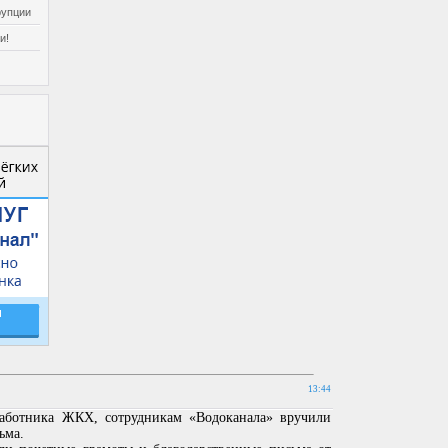
рупции
и!
13:44
ботника ЖКХ, сотрудникам «Водоканала» вручили
ьма.