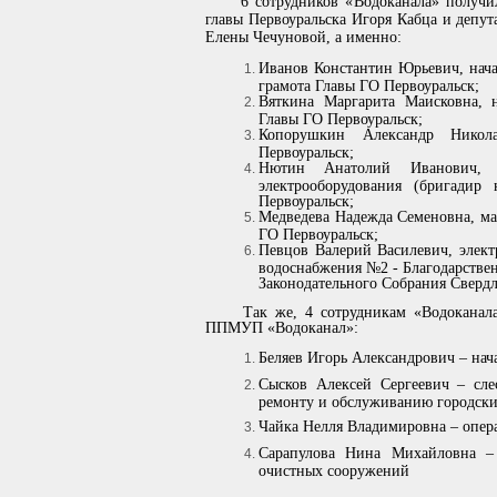
6 сотрудников «Водоканала» получили
главы Первоуральска Игоря Кабца и депут
Елены Чечуновой, а именно:
Иванов Константин Юрьевич, нач
грамота Главы ГО Первоуральск;
Вяткина Маргарита Маисковна, н
Главы ГО Первоуральск;
Копорушкин Александр Никол
Первоуральск;
Нютин Анатолий Иванович, 
электрооборудования (бригадир
Первоуральск;
Медведева Надежда Семеновна, ма
ГО Первоуральск;
Певцов Валерий Василевич, элект
водоснабжения №2 - Благодарств
Законодательного Собрания Свердл
Так же, 4 сотрудникам «Водоканала»
ППМУП «Водоканал»:
Беляев Игорь Александрович – на
Сысков Алексей Сергеевич – сле
ремонту и обслуживанию городски
Чайка Нелля Владимировна – опер
Сарапулова Нина Михайловна – 
очистных сооружений